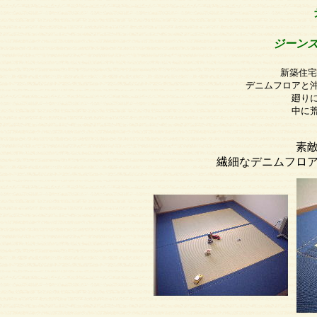
ジーン
新築住宅
デニムフロアと
廻り
中に
素
繊細なデニムフロ