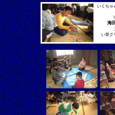
いくちゃ
海
い草ク