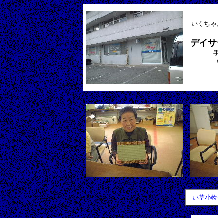
いくちゃ
デイサ
い草小物