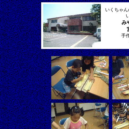
いくちゃん
み
手