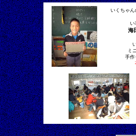
いくちゃん
い
海
ミ
手作