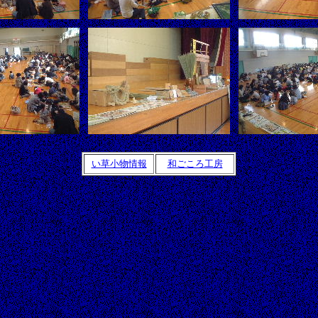
い草小物情報
和ごころ工房