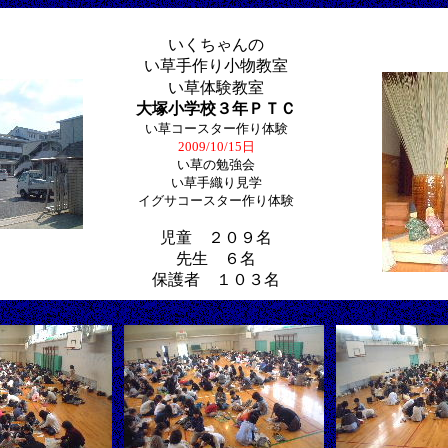
いくちゃんの
い草手作り小物教室
い草体験教室
大塚小学校３年ＰＴＣ
い草コースター作り体験
2009/10/15日
い草の勉強会
い草手織り見学
イグサコースター作り体験
児童 ２０９名
先生 ６名
保護者 １０３名