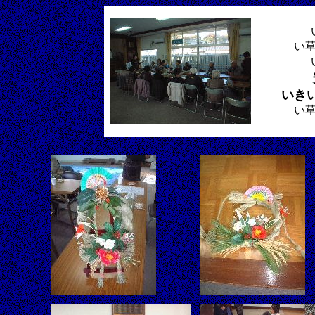
い
いき
い