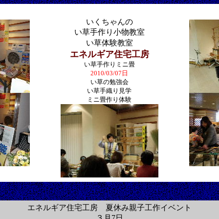
いくちゃんの
い草手作り小物教室
い草体験教室
エネルギア住宅工房
い草手作りミニ畳
2010/03/07日
い草の勉強会
い草手織り見学
ミニ畳作り体験
エネルギア住宅工房 夏休み親子工作イベント
３月7日