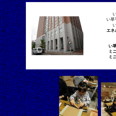
い草
エネ
い
ミ
ミ