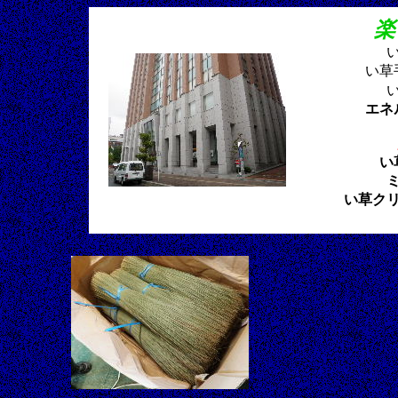
楽
い草
エネ
い
い草ク