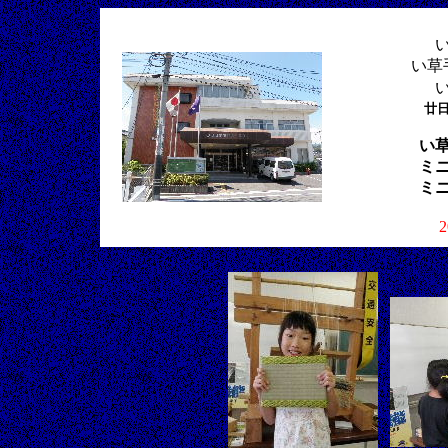
い草
廿
い
ミ
ミ
2