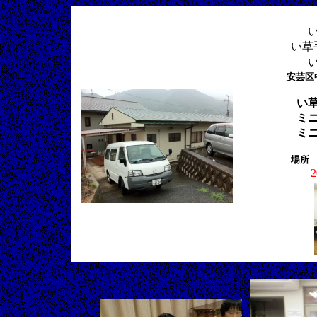
い草
安芸区
い
ミ
ミ
場所
2