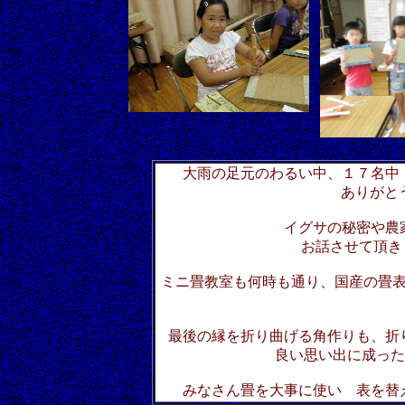
大雨の足元のわるい中、１７名中
ありがとう
イグサの秘密や農
お話させて頂きま
ミニ畳教室も何時も通り、国産の畳
最後の縁を折り曲げる角作りも、折
良い思い出に成ったの
みなさん畳を大事に使い 表を替