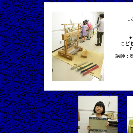
い
こど
「
講師：