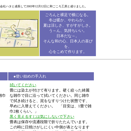
社ハタと成長して2003年12月12日に和ごころ工房と成りました。
ごろんと裸足で横になる。
冬は暖か、やわらか。
夏は涼しさ、すがすがしさ。
う～ん、気持ちいい。
日本だな～。
そんな和の心、日本人の喜び
を、
心をこめて作ります。
●使い始めの手入れ
拭いてください
畳には染土が付けて有ります。硬く絞った綺麗
雑巾
な雑巾で目に沿って拭いてください。同じ雑巾
で拭き続けると、泥をなすりつけた状態です、
早めに入替えてください。 「目安は、1畳で雑
巾2枚くらい。」
黒く見えるすじは気にしないで下さい
畳表は保存や流通段階で折りたたんでいます。
この時に日焼けがしにくい中側が表となります