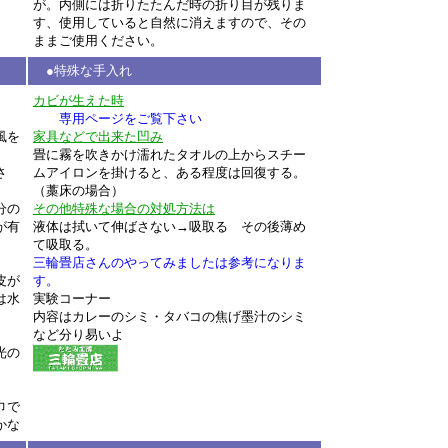
が。内側には折りたたんだ時の折り目が残りま
す、使用していると自然に消えますので、その
ままご使用ください。
●特殊な手入れ
カビが生えた時
専用ページをご覧下さい
風を
家具などで出来た凹み
畳に霧を吹きかけ濡れたタオルの上からスチー
さ
ムアイロンを掛けると、ある程度は回復する。
（藁床の場合）
分の
その他特殊な場合の対処方法は
が有
液体は拭いて伸ばさない→吸取る その後薄め
て吸取る。
三輪畳店さんのやってみましたは参考になりま
皮が
す。
は水
実験コーナー
内容はカレーのシミ・タバコの焦げ墨汁のシミ
など分り易いよ
光の
巾で
かな