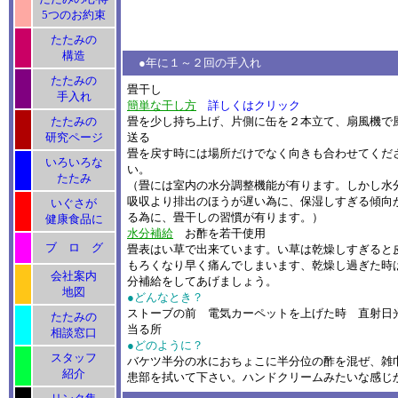
5つのお約束
たたみの
構造
●年に１～２回の手入れ
たたみの
畳干し
手入れ
簡単な干し方
詳しくはクリック
たたみの
畳を少し持ち上げ、片側に缶を２本立て、扇風機で
研究ページ
送る
畳を戻す時には場所だけでなく向きも合わせてくだ
いろいろな
い。
たたみ
（畳には室内の水分調整機能が有ります。しかし水
吸収より排出のほうが遅い為に、保湿しすぎる傾向
いぐさが
る為に、畳干しの習慣が有ります。）
健康食品に
水分補給
お酢を若干使用
ブ ロ グ
畳表はい草で出来ています。い草は乾燥しすぎると
もろくなり早く痛んでしまいます、乾燥し過ぎた時
会社案内
分補給をしてあげましょう。
地図
●どんなとき？
ストーブの前 電気カーペットを上げた時 直射日
たたみの
当る所
相談窓口
●どのように？
スタッフ
バケツ半分の水におちょこに半分位の酢を混ぜ、雑
紹介
患部を拭いて下さい。ハンドクリームみたいな感じ