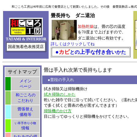
和ごころ工房は46年前に広島で秦畳店として創業いたしました。その後 秦畳装飾店→株式会
畳長持ち ダニ退治
加熱乾燥
は、畳の芯の温度
を70度まで上げますので、
。
ダニ退治に特に有効です
TATAMI & INTERIOR
詳しくはクリックしてね
国産無着色表推奨店
●
カビ
上手
付
合
との
な
き
いかた
畳は手入れ次第で長持ちします
サイトマップ
●普段の手入れ
メイン
ページ
拭き掃除又は掃除機掛け
拭き掃除のしかた
和ごころの
乾いた雑巾で目に沿って拭いてください。（濡れた
こだわり
で多く拭くと畳表の色が黒ずんできます）
畳張替え
掃除機のかけ方
価格等
目に沿ってゆっくりと掃除機をかけてください。
い草手作り小物
情報
たたみの心得